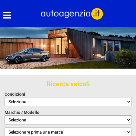
HOME
CHI SIAMO
LISTA VEICOLI
ACQUISTIAMO USATO
ASSISTENZA
Ricerca veicoli
Condizioni
CONTATTI
Marchio / Modello