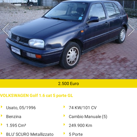
2.500 Euro
VOLKSWAGEN Golf 1.6 cat 5 porte GL
Usato, 05/1996
74 KW/101 CV
Benzina
Cambio Manuale (5)
1.595 Cm³
249.900 Km
BLU' SCURO Metallizzato
5 Porte