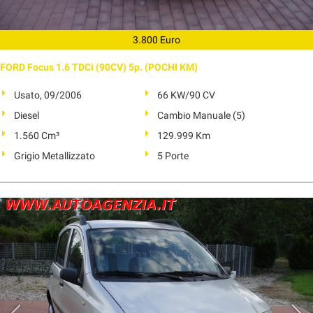
3.800 Euro
FORD Focus 1.6 TDCi (90CV) 5p. (POCHI KM)
Usato, 09/2006
66 KW/90 CV
Diesel
Cambio Manuale (5)
1.560 Cm³
129.999 Km
Grigio Metallizzato
5 Porte