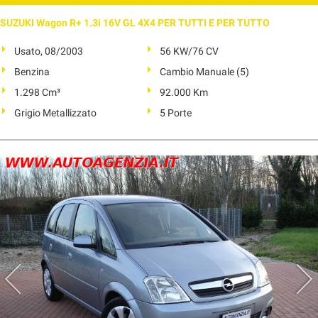
SUZUKI Wagon R+ 1.3i 16V GL 4X4 PER TUTTI E PER TUTTO
Usato, 08/2003
56 KW/76 CV
Benzina
Cambio Manuale (5)
1.298 Cm³
92.000 Km
Grigio Metallizzato
5 Porte