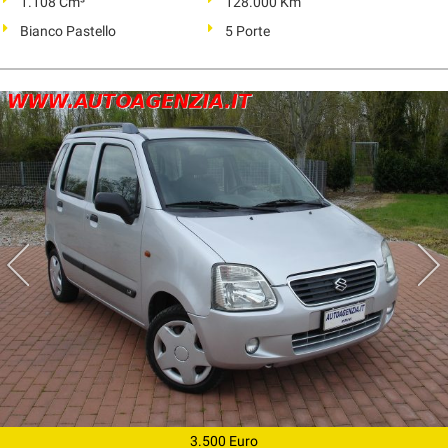
1.108 Cm³
128.000 Km
Bianco Pastello
5 Porte
3.500 Euro