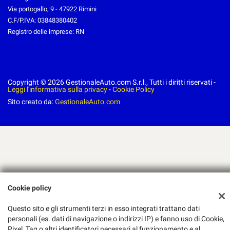
Via portogallo, 9 - 47922 Rimini
C.F/P.IVA:
03848380402
Registro delle imprese:
RN
Copyright © 2026 GestionaleAuto.com S.r.l., Tutti i diritti riservati -
Leggi l'informativa sulla privacy
-
Cookie Policy
Sito creato da:
GestionaleAuto.com
Cookie policy
Questo sito e gli strumenti terzi in esso integrati trattano dati
personali (es. dati di navigazione o indirizzi IP) e fanno uso di Cookie,
Pixel, Tag o altri identificatori necessari al funzionamento e al