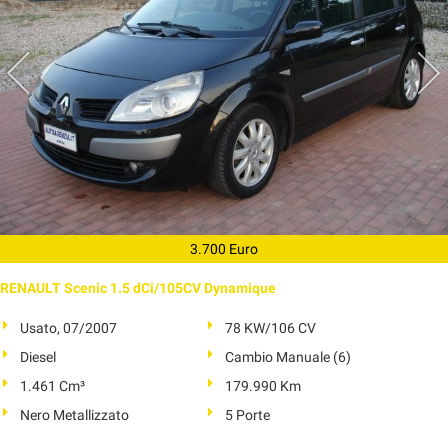
3.700 Euro
RENAULT Scenic 1.5 dCi/105CV Dynamique
Usato, 07/2007
78 KW/106 CV
Diesel
Cambio Manuale (6)
1.461 Cm³
179.990 Km
Nero Metallizzato
5 Porte