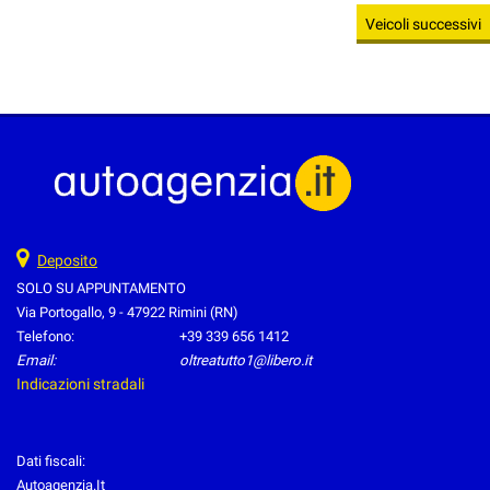
Veicoli successivi
Deposito
SOLO SU APPUNTAMENTO
Via Portogallo, 9 - 47922 Rimini (RN)
Telefono:
+39 339 656 1412
Email:
oltreatutto1@libero.it
Indicazioni stradali
Dati fiscali:
Autoagenzia.It