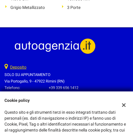
Grigio Metallizzato
3 Porte
Deposito
SOLO SU APPUNTAMENTO
Via Portogallo, 9 - 47922 Rimini (RN)
Telefono:
+39 339 656 1412
Email:
oltreatutto1@libero.it
Cookie policy
Indicazioni stradali
Questo sito e gli strumenti terzi in esso integrati trattano dati
personali (es. dati di navigazione o indirizzi IP) e fanno uso di
Dati fiscali:
Cookie, Pixel, Tag o altri identificatori necessari al funzionamento e
Autoagenzia.It
al raggiungimento delle finalità descritte nella cookie policy, tra cui